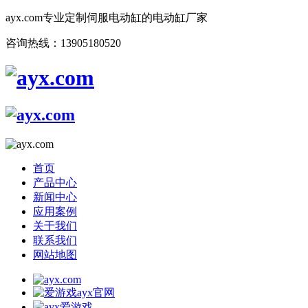
ayx.com专业定制伺服电动缸的电动缸厂家
咨询热线：13905180520
首页
产品中心
新闻中心
应用案例
关于我们
联系我们
网站地图